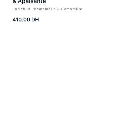
& Apaisante
Enrichi à l’hamamélis & Camomille
410.00
DH