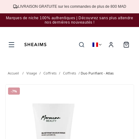
LIVRAISON GRATUITE sur les commandes de plus de 800 MAD
Marques de niche 100% authentiques | Découvrez sans plus attendre
nos dernières nouveautés !
Accueil
/
Visage
/
Coffrets
/
Coffrets
/
Duo Purifiant - Atlas
-
7
%