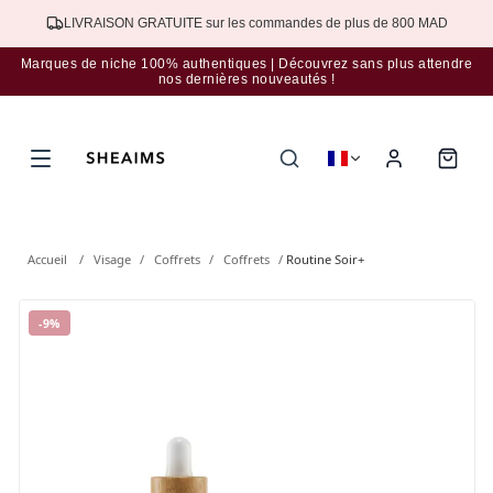
LIVRAISON GRATUITE sur les commandes de plus de 800 MAD
Marques de niche 100% authentiques | Découvrez sans plus attendre
nos dernières nouveautés !
Accueil
/
Visage
/
Coffrets
/
Coffrets
/
Routine Soir+
-
9
%